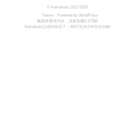
© Kamakoto 2017-2025
站点
Theme
Powered by WordPress
Links
数据库查询34次，页面加载0.679秒
Kamakoto已成功存活了：3037天14小时32分18秒
实验室
控制中心
三味书屋
折越
动漫头像生成器
云签到
飞机场
更多
统计
关于