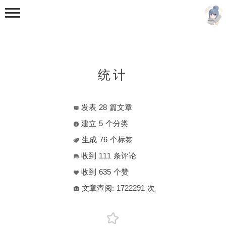
统计
发表
28
篇文章
首页
建立
5
个分类
分类
生成
76
个标签
未分类
收到
111
条评论
随笔
收到
635
个赞
教程
文章查阅:
1722291
次
资源
视频