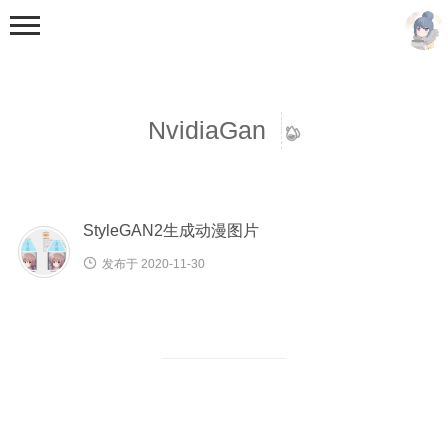
NvidiaGan
StyleGAN2生成动漫图片
首页
分类
发布于 2020-11-30
未分类
随笔
教程
资源
视频