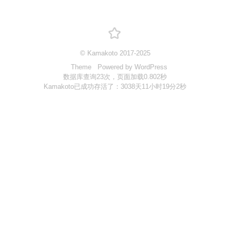
站点
Links
实验室
© Kamakoto 2017-2025
Theme
Powered by WordPress
控制中心
数据库查询23次，页面加载0.802秒
三味书屋
Kamakoto已成功存活了：3038天11小时19分2秒
折越
动漫头像生成器
云签到
飞机场
更多
统计
关于