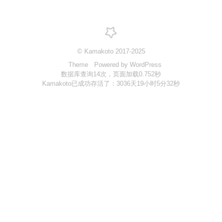
站点
Links
实验室
© Kamakoto 2017-2025
Theme
Powered by WordPress
控制中心
数据库查询14次，页面加载0.752秒
三味书屋
Kamakoto已成功存活了：3036天19小时5分32秒
折越
动漫头像生成器
云签到
飞机场
更多
统计
关于