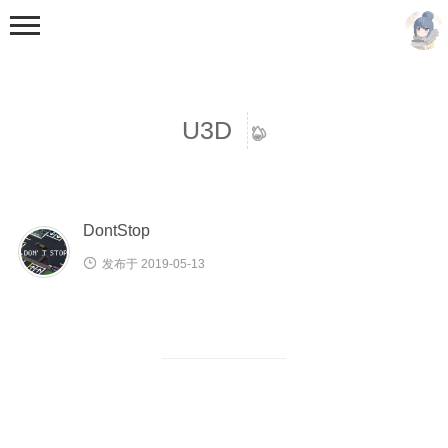
U3D
DontStop
首页
分类
发布于 2019-05-13
未分类
随笔
教程
资源
视频