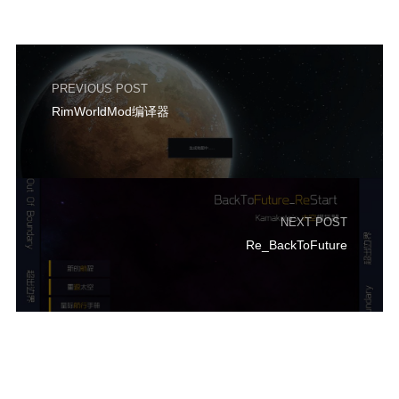
杂项
Login
PREVIOUS POST
Register
RimWorldMod编译器
Player
ChatRoom
Sitemap
Tencent
NEXT POST
Re_BackToFuture