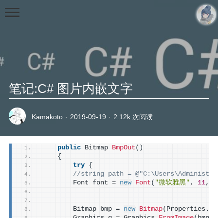
笔记:C# 图片内嵌文字
首页
Kamakoto
·
2019-09-19
·
2.12k 次阅读
分类
未分类
public
 Bitmap 
BmpOut
()
{
随笔
try
{
//string path = @"C:\Users\Administra
教程
        Font font = 
new
Font
(
"微软雅黑"
, 
11
, F
资源
        Bitmap bmp = 
new
Bitmap
(
Properties.
Re
视频
        Graphics g = Graphics.
FromImage
(
bmp
)
;