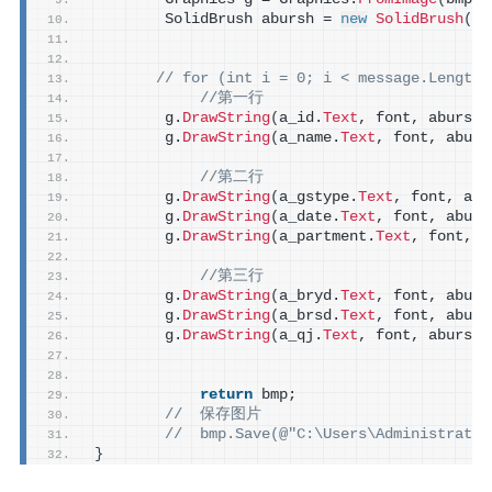
        SolidBrush abursh = 
new
SolidBrush
(
Co
站点
Links
// for (int i = 0; i < message.Length;
//第一行
实验室
        g.
DrawString
(
a_id.
Text
, font, abursh,
        g.
DrawString
(
a_name.
Text
, font, aburs
控制中心
//第二行
三味书屋
        g.
DrawString
(
a_gstype.
Text
, font, abu
        g.
DrawString
(
a_date.
Text
, font, aburs
折越
        g.
DrawString
(
a_partment.
Text
, font, a
动漫头像生成器
//第三行
        g.
DrawString
(
a_bryd.
Text
, font, aburs
云签到
        g.
DrawString
(
a_brsd.
Text
, font, aburs
        g.
DrawString
(
a_qj.
Text
, font, abursh,
飞机场
return
 bmp;
更多
//  保存图片
//  bmp.Save(@"C:\Users\Administrator
统计
}
关于